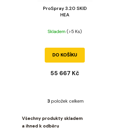
ProSpray 3.20 SKID
HEA
Průměrné
Skladem
(>5 Ks)
hodnocení
produktu
je
DO KOŠÍKU
4,5
z
55 667 Kč
5
hvězdiček.
3
položek celkem
O
v
l
Všechny produkty skladem
á
a ihned k odběru
d