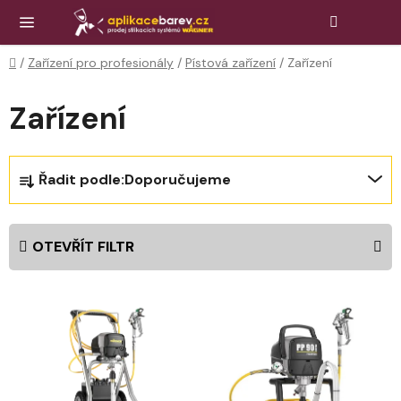
Přejít
Hledat
NÁK
KOŠ
na
obsah
Domů
/
Zařízení pro profesionály
/
Pístová zařízení
/
Zařízení
Zařízení
Ř
Řadit podle:
Doporučujeme
a
z
e
OTEVŘÍT FILTR
n
í
V
p
ý
r
p
o
i
d
s
u