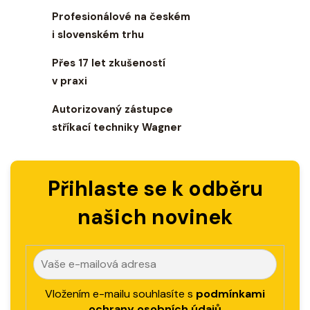
a
Profesionálové na českém
c
i slovenském trhu
í
p
Přes 17 let zkušeností
r
v praxi
v
k
Autorizovaný zástupce
y
stříkací techniky Wagner
v
ý
p
i
Přihlaste se k odběru
s
u
našich novinek
Vložením e-mailu souhlasíte s
podmínkami
ochrany osobních údajů