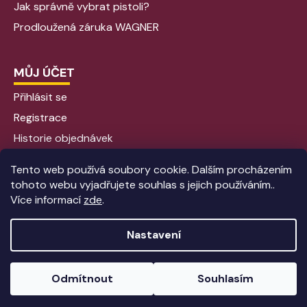
Jak správně vybrat pistoli?
Prodloužená záruka WAGNER
MŮJ ÚČET
Přihlásit se
Registrace
Historie objednávek
Tento web používá soubory cookie. Dalším procházením
tohoto webu vyjadřujete souhlas s jejich používáním..
Více informací
zde
.
Nastavení
Vytvořil Shoptet
|
Anque Media
Odmítnout
Souhlasím
Copyright 2026
Aplikacebarev - Stříkací pistole
. Všechna
práva vyhrazena.