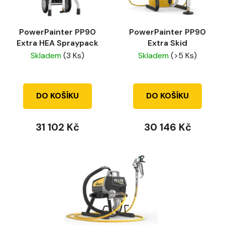
p
k
r
t
PowerPainter PP90
PowerPainter PP90
o
ů
Extra HEA Spraypack
Extra Skid
d
Skladem
(3 Ks)
Skladem
(>5 Ks)
u
k
t
DO KOŠÍKU
DO KOŠÍKU
ů
31 102 Kč
30 146 Kč