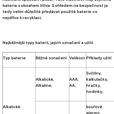
baterie s obsahem lithia. S ohledem na bezpečnost je
tedy velmi důležité předávat použité baterie co
nejdříve k recyklaci.
Nejběžnější typy baterií, jejich označení a užití:
Typ baterie
Běžné označení
Velikost
Příklady užití
Svítilny,
Alkalické,
AAA,
kalkulačky,
Alkaline,
AA,
hračky,
hodinky,
Alkalické
kouřové
alarmy,