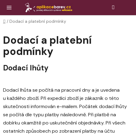
Přejít
Hledat
NÁK
KOŠ
na
obsah
Domů
/
Dodací a platební podmínky
Dodací a platební
podmínky
Dodací lhůty
Dodací lhůta se počítá na pracovní dny a je uvedena
u každého zboží. Při expedici zboží je zákazník o této
skutečnosti informován e-mailem. Počátek dodací lhůty
se počítá dle typu platby následovně. Při platbě na
dobírku okamžitě po uskutečnění objednávky. Při všech
ostatních způsobech po zobrazení platby na účtu