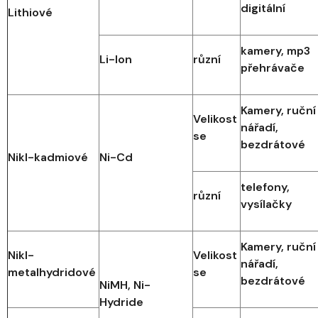
digitální
Lithiové
kamery, mp3
Li-Ion
různí
přehrávače
Kamery, ruční
Velikost
nářadí,
se
bezdrátové
Nikl-kadmiové
Ni-Cd
telefony,
různí
vysílačky
Kamery, ruční
Nikl-
Velikost
nářadí,
metalhydridové
se
bezdrátové
NiMH, Ni-
Hydride