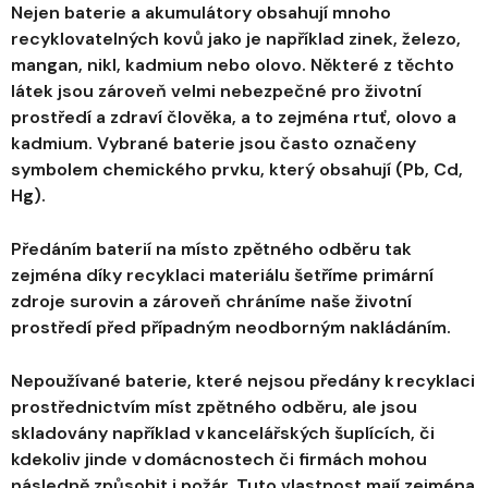
Nejen baterie a akumulátory obsahují mnoho
recyklovatelných kovů jako je například zinek, železo,
mangan, nikl, kadmium nebo olovo. Některé z těchto
látek jsou zároveň velmi nebezpečné pro životní
prostředí a zdraví člověka, a to zejména rtuť, olovo a
kadmium. Vybrané baterie jsou často označeny
symbolem chemického prvku, který obsahují (Pb, Cd,
Hg).
Předáním baterií na místo zpětného odběru tak
zejména díky recyklaci materiálu šetříme primární
zdroje surovin a zároveň chráníme naše životní
prostředí před případným neodborným nakládáním.
Nepoužívané baterie, které nejsou předány k recyklaci
prostřednictvím míst zpětného odběru, ale jsou
skladovány například v kancelářských šuplících, či
kdekoliv jinde v domácnostech či firmách mohou
následně způsobit i požár. Tuto vlastnost mají zejména