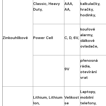
Classic, Heavy
AAA,
kalkulačky,
Duty,
AA,
hračky,
hodinky,
kouřové
alarmy,
Zinkouhlíkové
Power Cell
C, D, 6V,
dálkové
ovladače,
přenosná
rádia,
9V
otevírání
vrat
Laptopy,
Lithium, Lithium
Velikost
mobilní
Ion,
se
telefony,