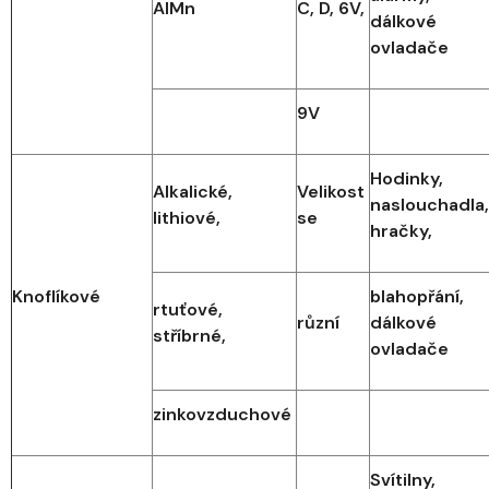
AlMn
C, D, 6V,
dálkové
ovladače
9V
Hodinky,
Alkalické,
Velikost
naslouchadla,
lithiové,
se
hračky,
Knoflíkové
blahopřání,
rtuťové,
různí
dálkové
stříbrné,
ovladače
zinkovzduchové
Svítilny,