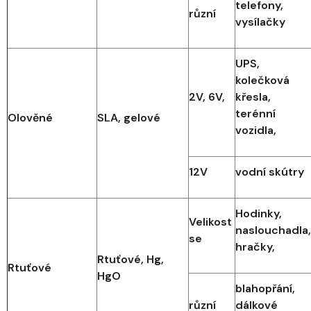
telefony,
různí
vysílačky
UPS,
kolečková
2V, 6V,
křesla,
terénní
Olověné
SLA, gelové
vozidla,
12V
vodní skútry
Hodinky,
Velikost
naslouchadla,
se
hračky,
Rtuťové, Hg,
Rtuťové
HgO
blahopřání,
různí
dálkové