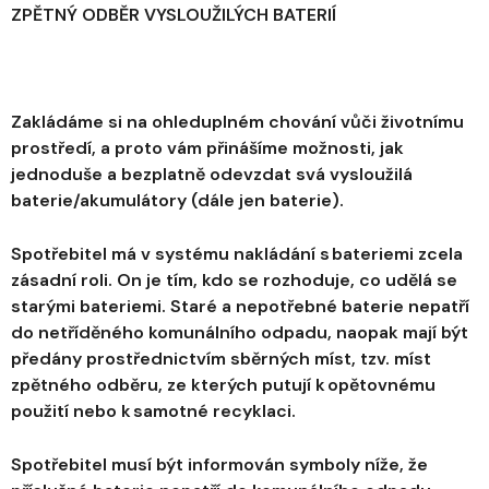
ZPĚTNÝ ODBĚR VYSLOUŽILÝCH BATERIÍ
Zakládáme si na ohleduplném chování vůči životnímu
prostředí, a proto vám přinášíme možnosti, jak
jednoduše a bezplatně odevzdat svá vysloužilá
baterie/akumulátory (dále jen baterie).
Spotřebitel má v systému nakládání s bateriemi zcela
zásadní roli. On je tím, kdo se rozhoduje, co udělá se
starými bateriemi. Staré a nepotřebné baterie nepatří
do netříděného komunálního odpadu, naopak mají být
předány prostřednictvím sběrných míst, tzv. míst
zpětného odběru, ze kterých putují k opětovnému
použití nebo k samotné recyklaci.
Spotřebitel musí být informován symboly níže, že