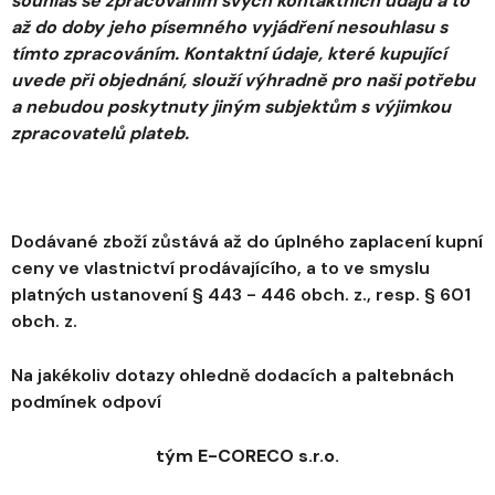
souhlas se zpracováním svých kontaktních údajů a to
až do doby jeho písemného vyjádření nesouhlasu s
tímto zpracováním. Kontaktní údaje, které kupující
uvede při objednání, slouží výhradně pro naši potřebu
a nebudou poskytnuty jiným subjektům s
výjimkou
zpracovatelů plateb.
Dodávané zboží zůstává až do úplného zaplacení kupní
ceny ve vlastnictví prodávajícího, a to ve smyslu
platných ustanovení § 443 - 446 obch. z., resp. § 601
obch. z.
Na jakékoliv dotazy ohledně dodacích a paltebnách
podmínek odpoví
tým E-CORECO s.r.o.