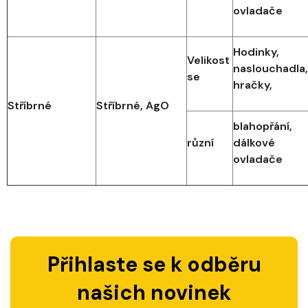
ovladače
Hodinky,
Velikost
naslouchadla,
se
hračky,
Stříbrné
Stříbrné, AgO
blahopřání,
různí
dálkové
ovladače
Přihlaste se k odběru
našich novinek