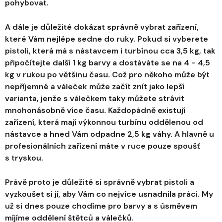
pohybovat.
A dále je důležité dokázat správně vybrat zařízení,
které Vám nejlépe sedne do ruky. Pokud si vyberete
pistoli, která má s nástavcem i turbínou cca 3,5 kg, tak
připočítejte další 1 kg barvy a dostáváte se na 4 - 4,5
kg v rukou po většinu času. Což pro někoho může být
nepříjemné a váleček může začít znít jako lepší
varianta, jenže s válečkem taky můžete strávit
mnohonásobně více času. Každopádně existují
zařízení, která mají výkonnou turbínu oddělenou od
nástavce a hned Vám odpadne 2,5 kg váhy. A hlavně u
profesionálních zařízení máte v ruce pouze spoušť
s tryskou.
Právě proto je důležité si správně vybrat pistoli a
vyzkoušet si jí, aby Vám co nejvíce usnadnila práci. My
už si dnes pouze chodíme pro barvy a s úsměvem
míjíme oddělení štětců a válečků.