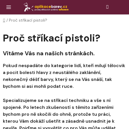
Přejít
Hledat
NÁK
KOŠ
na
obsah
Domů
/
Proč stříkací pistoli?
Proč stříkací pistoli?
Vítáme Vás na našich stránkách.
Pokud nespadáte do kategorie lidí, kteří milují tělocvik
a pocit bolesti hlavy z neustálého zaklánění,
nekonečný déšť barvy, který se na Vás snáší, tak
bychom si asi mohli podat ruce.
Specializujeme se na stříkací techniku a vše s ní
spojené. Po letech zkušeností s těmito zařízeními
bychom pro ně skočili do ohně, protože tu práci,
kterou Vám dokáží ušetřit a zásadně usnadnit je k
nevíře. Pojďme si vysvětlit co pro Vás může udělat