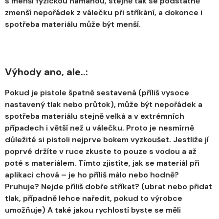
s menší fyzickou námahou, stejně tak se podstatně
zmenší nepořádek z válečku při stříkání, a dokonce i
spotřeba materiálu může být menší.
Výhody ano, ale..:
Pokud je pistole špatně sestavená (příliš vysoce
nastavený tlak nebo průtok), může být nepořádek a
spotřeba materiálu stejně velká a v extrémních
případech i větší než u válečku. Proto je nesmírně
důležité si pistoli nejprve bokem vyzkoušet. Jestliže jí
poprvé držíte v ruce zkuste to pouze s vodou a až
poté s materiálem. Tímto zjistíte, jak se materiál při
aplikaci chová – je ho příliš málo nebo hodně?
Pruhuje? Nejde příliš dobře stříkat? (ubrat nebo přidat
tlak, případně lehce naředit, pokud to výrobce
umožňuje) A také jakou rychlostí byste se měli