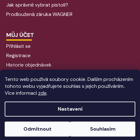
Jak správně vybrat pistoli?
Prodloužená záruka WAGNER
MŮJ ÚČET
Přihlásit se
Registrace
Historie objednávek
Tento web používá soubory cookie. Dalším procházením
tohoto webu vyjadřujete souhlas s jejich používáním..
Více informací
zde
.
Nastavení
Vytvořil Shoptet
|
Anque Media
Odmítnout
Souhlasím
Copyright 2026
Aplikacebarev - Stříkací pistole
. Všechna
práva vyhrazena.