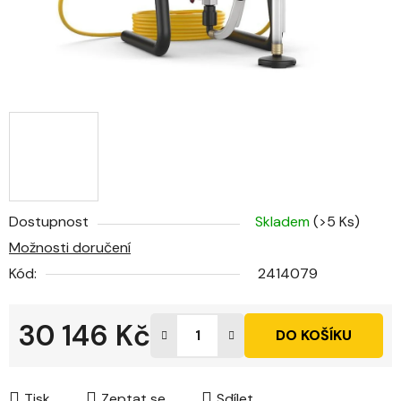
Dostupnost
Skladem
(>5 Ks)
Možnosti doručení
Kód:
2414079
30 146 Kč
DO KOŠÍKU
Měrná cena:
Tisk
Zeptat se
Sdílet