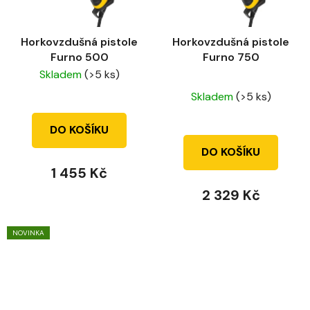
Horkovzdušná pistole
Horkovzdušná pistole
Furno 500
Furno 750
Skladem
(>5 ks)
Průměrné
Skladem
(>5 ks)
hodnocení
produktu
DO KOŠÍKU
je
DO KOŠÍKU
5,0
1 455 Kč
z
2 329 Kč
5
hvězdiček.
NOVINKA