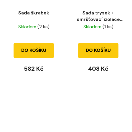
Sada škrabek
Sada trysek +
smršťovací izolace
pro kabely
Skladem
(2 ks)
Skladem
(1 ks)
DO KOŠÍKU
DO KOŠÍKU
582 Kč
408 Kč