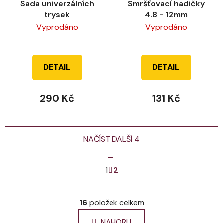
Sada univerzálních
Smršťovací hadičky
trysek
4.8 - 12mm
Vyprodáno
Vyprodáno
DETAIL
DETAIL
290 Kč
131 Kč
NAČÍST DALŠÍ 4
S
t
1
2
r
á
O
n
v
16
položek celkem
k
l
o
á
NAHORU
v