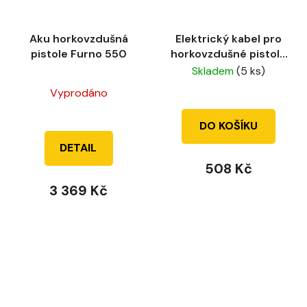
Aku horkovzdušná
Elektrický kabel pro
pistole Furno 550
horkovzdušné pistole
Furno
Skladem
(5 ks)
Průměrné
Vyprodáno
hodnocení
produktu
DO KOŠÍKU
je
DETAIL
5,0
508 Kč
z
3 369 Kč
5
hvězdiček.