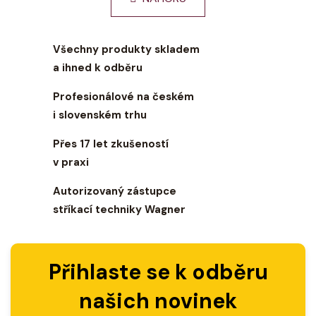
d
á
a
n
c
í
Všechny produkty skladem
í
a ihned k odběru
p
r
Profesionálové na českém
v
i slovenském trhu
k
y
Přes 17 let zkušeností
v
ý
v praxi
p
Autorizovaný zástupce
i
s
stříkací techniky Wagner
u
Přihlaste se k odběru
našich novinek