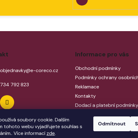
PŘIHLÁSIT
SE
akt
Informace pro vás
Obchodní podmínky
objednavky
@
e-coreco.cz
Podmínky ochrany osobních
734 792 823
Reklamace
Kontakty
Dodací a platební podmínk
Proč stříkací pistoli?
oužívá soubory cookie. Dalším
Odmítnout
S
Jak správně vybrat pistoli?
 tohoto webu vyjadřujete souhlas s
Prodloužená záruka WAGNE
váním.. Více informací
zde
.