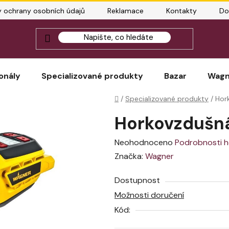
 ochrany osobních údajů
Reklamace
Kontakty
Do
Jak správ
onály
Specializované produkty
Bazar
Wagn
Domů
/
Specializované produkty
/
Hor
Horkovzdušná
Průměrné
Neohodnoceno
Podrobnosti 
hodnocení
Značka:
Wagner
produktu
Dostupnost
je
Možnosti doručení
0,0
Kód:
z
5