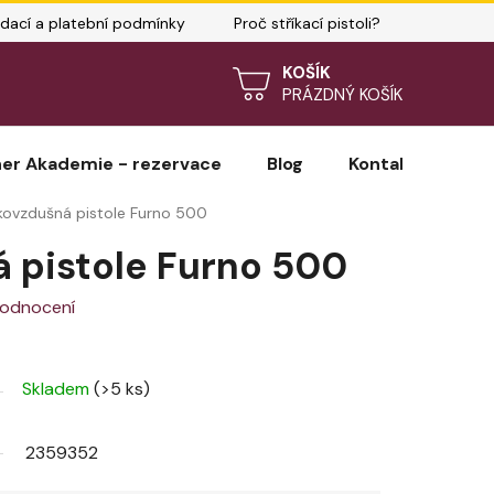
dací a platební podmínky
Proč stříkací pistoli?
ně vybrat pistoli?
Prodloužená záruka WAGNER
NÁKUPNÍ
PRÁZDNÝ KOŠÍK
KOŠÍK
er Akademie - rezervace
Blog
Kontakty
H
kovzdušná pistole Furno 500
 pistole Furno 500
hodnocení
Skladem
(>5 ks)
2359352