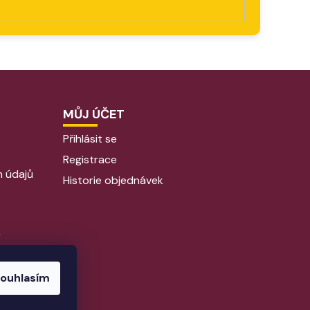
MŮJ ÚČET
Přihlásit se
Registrace
 údajů
Historie objednávek
y
ouhlasím
R