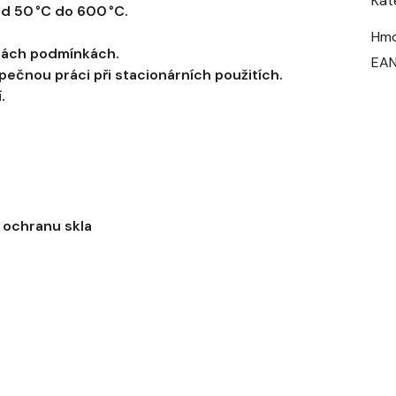
Kat
od 50 °C do 600 °C.
Hm
něnách podmínkách.
EA
ezpečnou práci při stacionárních použitích.
.
o ochranu skla