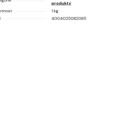
egorie
produkty
otnost
1 kg
N
4004025082085