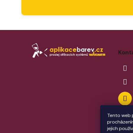
Z
á
Kont
p
a
t
í
Tento web p
procházením
jejich použí