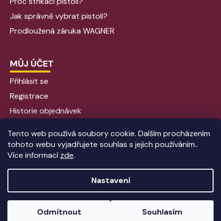
Proč stříkací pistoli?
Jak správně vybrat pistoli?
Prodloužená záruka WAGNER
MŮJ ÚČET
Přihlásit se
Registrace
Historie objednávek
Tento web používá soubory cookie. Dalším procházením
tohoto webu vyjadřujete souhlas s jejich používáním..
Více informací
zde
.
Nastavení
Vytvořil Shoptet
|
Anque Media
Odmítnout
Souhlasím
Copyright 2026
Aplikacebarev - Stříkací pistole
. Všechna