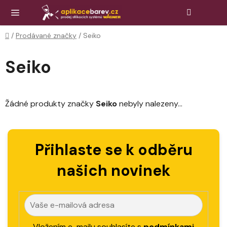
Přejít
Hledat
NÁK
KOŠ
na
obsah
Domů
/
Prodávané značky
/
Seiko
Seiko
Žádné produkty značky
Seiko
nebyly nalezeny...
Přihlaste se k odběru
našich novinek
Vložením e-mailu souhlasíte s
podmínkami