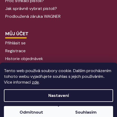
Proč stříkací pistoli?
Jak správně vybrat pistoli?
Prodloužená záruka WAGNER
MŮJ ÚČET
Přihlásit se
Registrace
Historie objednávek
Tento web používá soubory cookie. Dalším procházením
tohoto webu vyjadřujete souhlas s jejich používáním..
Více informací
zde
.
Nastavení
Vytvořil Shoptet
|
Anque Media
Odmítnout
Souhlasím
Copyright 2026
Aplikacebarev - Stříkací pistole
. Všechna