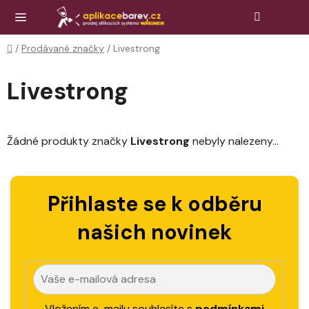
Přejít
Hledat
NÁK
KOŠ
na
obsah
Domů
/
Prodávané značky
/
Livestrong
Livestrong
Žádné produkty značky
Livestrong
nebyly nalezeny...
Přihlaste se k odběru
našich novinek
Vložením e-mailu souhlasíte s
podmínkami