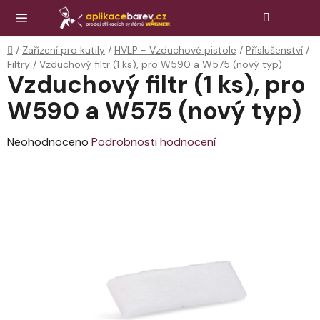
Přejít
Hledat
NÁK
KOŠ
na
obsah
Domů
/
Zařízení pro kutily
/
HVLP - Vzduchové pistole
/
Příslušenství
/
Filtry
/
Vzduchový filtr (1 ks), pro W590 a W575 (nový typ)
Vzduchový filtr (1 ks), pro
W590 a W575 (nový typ)
Průměrné
Neohodnoceno
Podrobnosti hodnocení
hodnocení
produktu
je
0,0
z
5
hvězdiček.