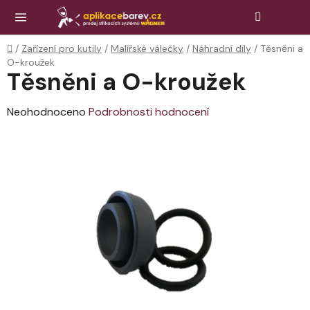
Přejít
Hledat
NÁK
KOŠ
na
obsah
Domů
/
Zařízení pro kutily
/
Malířské válečky
/
Náhradní díly
/
Těsněni a
O-kroužek
Těsněni a O-kroužek
Průměrné
Neohodnoceno
Podrobnosti hodnocení
hodnocení
produktu
je
0,0
z
5
hvězdiček.