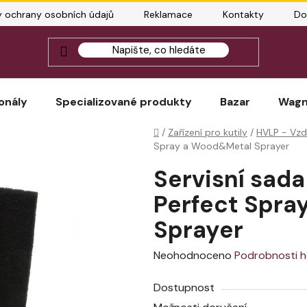
 ochrany osobních údajů
Reklamace
Kontakty
Do
Jak správ
onály
Specializované produkty
Bazar
Wagn
Domů
/
Zařízení pro kutily
/
HVLP - Vzd
Spray a Wood&Metal Sprayer
Servisní sada
Perfect Spra
Sprayer
Průměrné
Neohodnoceno
Podrobnosti 
hodnocení
Dostupnost
produktu