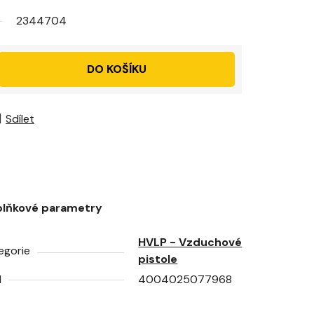
2344704
DO KOŠÍKU
Sdílet
lňkové parametry
HVLP - Vzduchové
egorie
pistole
N
4004025077968