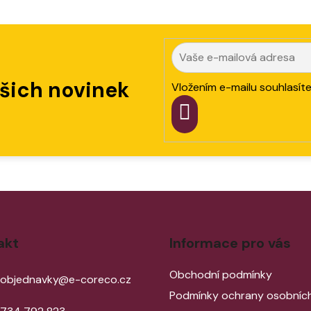
ašich novinek
Vložením e-mailu souhlasít
PŘIHLÁSIT
SE
akt
Informace pro vás
Obchodní podmínky
objednavky
@
e-coreco.cz
Podmínky ochrany osobních