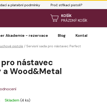
dací a platební podmínky
Proč stříkací pistoli?
ně vybrat pistoli?
Prodloužená záruka WAGNER
NÁKUPNÍ
PRÁZDNÝ KOŠÍK
KOŠÍK
er Akademie - rezervace
Blog
Kontakty
H
uchové pistole
/
Servisní sada pro nástavec Perfect
 pro nástavec
y a Wood&Metal
hodnocení
Skladem
(4 ks)