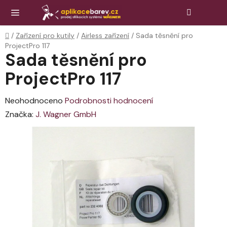
Přejít
Hledat
NÁK
KOŠ
na
obsah
Domů
/
Zařízení pro kutily
/
Airless zařízení
/
Sada těsnění pro
ProjectPro 117
Sada těsnění pro
ProjectPro 117
Průměrné
Neohodnoceno
Podrobnosti hodnocení
hodnocení
Značka:
J. Wagner GmbH
produktu
je
0,0
z
5
hvězdiček.