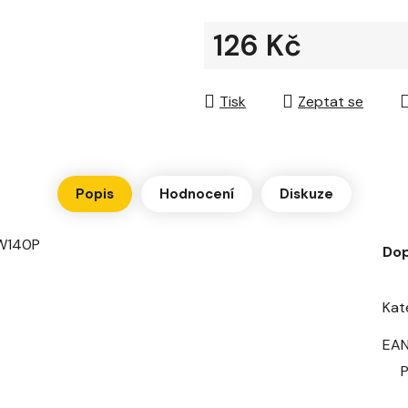
hvězdiček.
126 Kč
Měrná cena:
Tisk
Zeptat se
Popis
Hodnocení
Diskuze
 W140P
Dop
Kat
EA