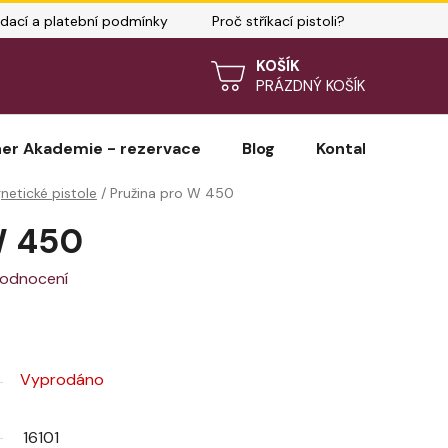
dací a platební podmínky
Proč stříkací pistoli?
ně vybrat pistoli?
Prodloužená záruka WAGNER
NÁKUPNÍ
PRÁZDNÝ KOŠÍK
KOŠÍK
er Akademie - rezervace
Blog
Kontakty
H
netické pistole
/
Pružina pro W 450
W 450
hodnocení
Vyprodáno
16101