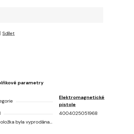
Sdílet
lňkové parametry
Elektromagnetické
egorie
pistole
N
4004025051968
Položka byla vyprodána…