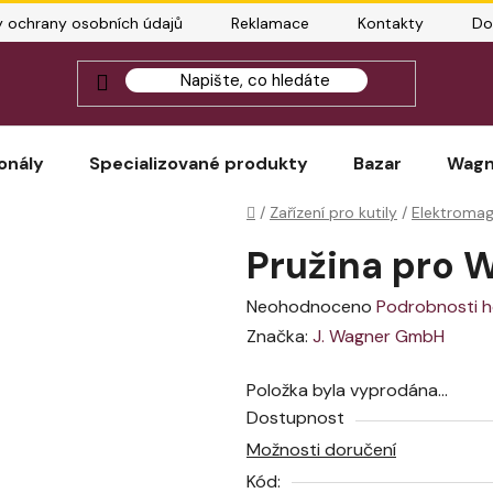
 ochrany osobních údajů
Reklamace
Kontakty
Do
Jak správ
onály
Specializované produkty
Bazar
Wagn
Domů
/
Zařízení pro kutily
/
Elektromag
Pružina pro 
Průměrné
Neohodnoceno
Podrobnosti 
hodnocení
Značka:
J. Wagner GmbH
produktu
Položka byla vyprodána…
je
Dostupnost
0,0
Možnosti doručení
z
Kód:
5