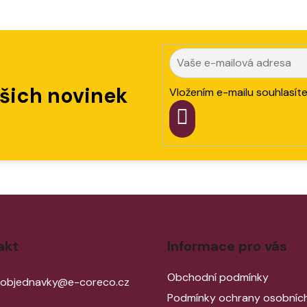
ašich novinek
Vložením e-mailu souhlasít
PŘIHLÁSIT
SE
akt
Informace pro vás
Obchodní podmínky
objednavky
@
e-coreco.cz
Podmínky ochrany osobních