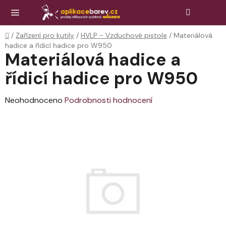
Přejít
Hledat
NÁK
KOŠ
na
obsah
Domů
/
Zařízení pro kutily
/
HVLP - Vzduchové pistole
/
Materiálová
hadice a řídicí hadice pro W950
Materiálová hadice a
řídicí hadice pro W950
Průměrné
Neohodnoceno
Podrobnosti hodnocení
hodnocení
produktu
je
0,0
z
5
hvězdiček.