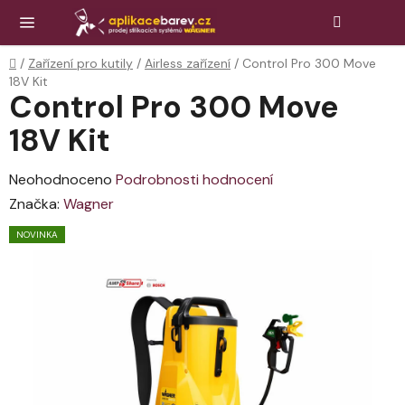
Přejít
Hledat
NÁK
KOŠ
na
obsah
Domů
/
Zařízení pro kutily
/
Airless zařízení
/
Control Pro 300 Move
18V Kit
Control Pro 300 Move
18V Kit
Průměrné
Neohodnoceno
Podrobnosti hodnocení
hodnocení
Značka:
Wagner
produktu
NOVINKA
je
0,0
z
5
hvězdiček.